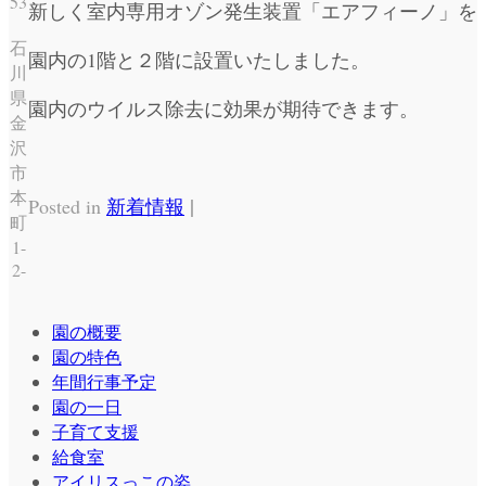
53
新しく室内専用オゾン発生装置「エアフィーノ」を
石
園内の1階と２階に設置いたしました。
川
県
園内のウイルス除去に効果が期待できます。
金
沢
市
本
|
Posted in
新着情報
町
1-
2-
園の概要
園の特色
年間行事予定
園の一日
子育て支援
給食室
アイリスっこの姿