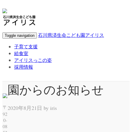
石川県済生会こども園アイリス
Toggle navigation
子育て支援
給食室
アイリスっこの姿
採用情報
園からのお知らせ
〒
2020年8月21日 by
iris
92
0-
08