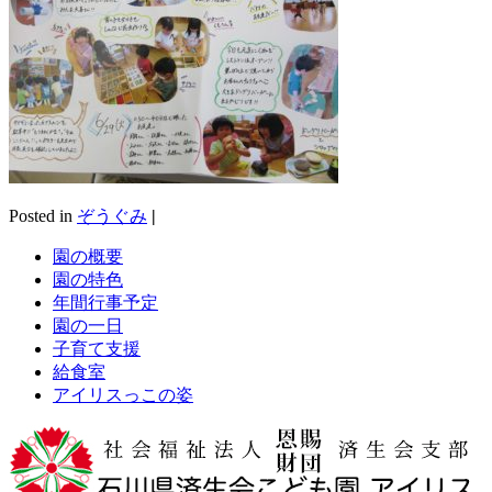
Posted in
ぞうぐみ
|
園の概要
園の特色
年間行事予定
園の一日
子育て支援
給食室
アイリスっこの姿