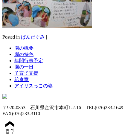
Posted in
ぱんだぐみ
|
園の概要
園の特色
年間行事予定
園の一日
子育て支援
給食室
アイリスっこの姿
〒920-0853 石川県金沢市本町1-2-16 TEL(076)233-1649
FAX(076)233-3110