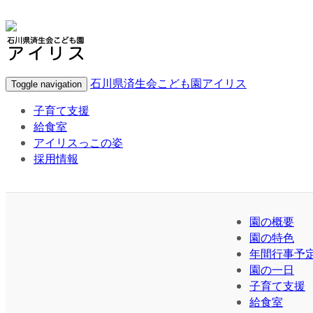
石川県済生会こども園アイリス
Toggle navigation
子育て支援
給食室
アイリスっこの姿
採用情報
園の概要
園の特色
年間行事予
園の一日
子育て支援
給食室