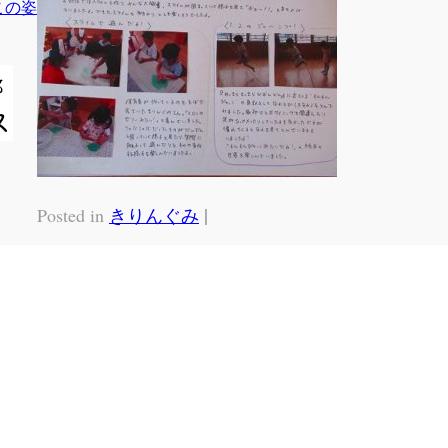
この姿
9
|
Posted in
きりんぐみ