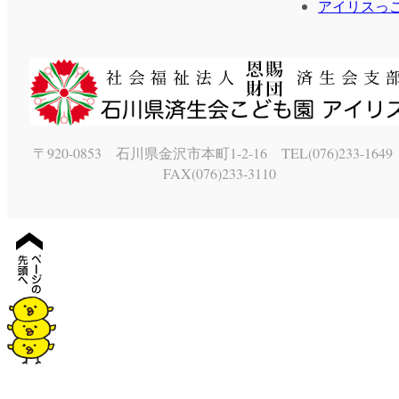
アイリスっ
〒920-0853 石川県金沢市本町1-2-16 TEL(076)233-164
FAX(076)233-3110