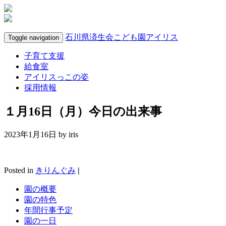
石川県済生会こども園アイリス
Toggle navigation
子育て支援
給食室
アイリスっこの姿
採用情報
１月16日（月）今日の出来事
2023年1月16日 by
iris
Posted in
きりんぐみ
|
園の概要
園の特色
年間行事予定
園の一日