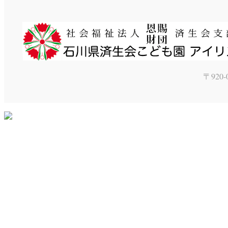
〒920-