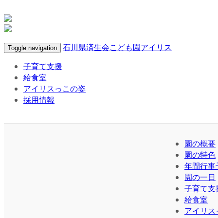
石川県済生会こども園アイリス
Toggle navigation
子育て支援
給食室
アイリスっこの姿
採用情報
園の概要
園の特色
年間行事
園の一日
子育て支
給食室
アイリス