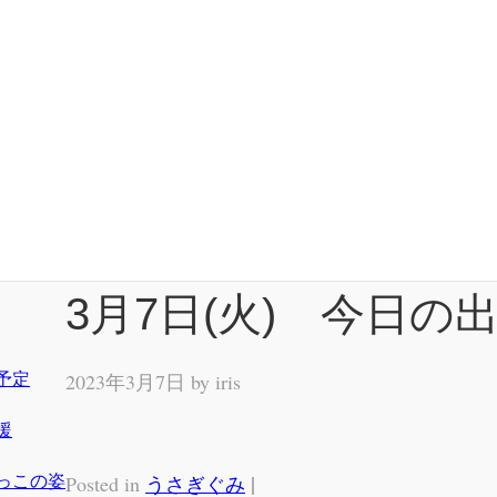
3月7日(火) 今日の
予定
2023年3月7日 by
iris
援
っこの姿
|
Posted in
うさぎぐみ