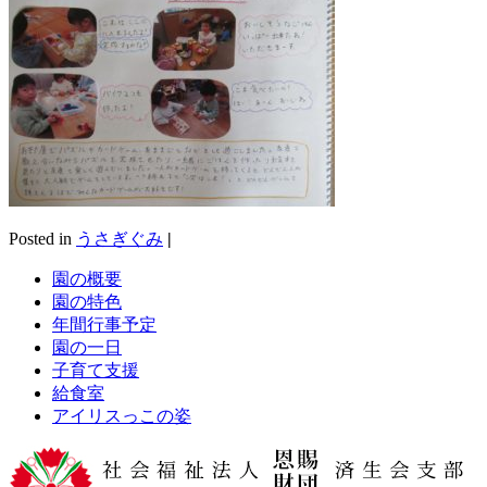
Posted in
うさぎぐみ
|
園の概要
園の特色
年間行事予定
園の一日
子育て支援
給食室
アイリスっこの姿