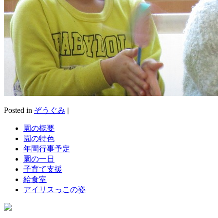
Posted in
ぞうぐみ
|
園の概要
園の特色
年間行事予定
園の一日
子育て支援
給食室
アイリスっこの姿