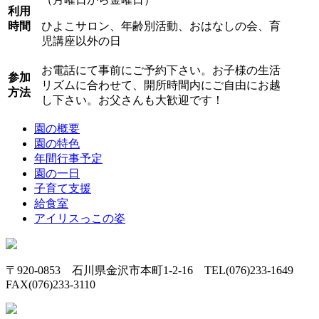
利用
時間
ひよこサロン、年齢別活動、おはなしの会、育
児講座以外の日
お電話にて事前にご予約下さい。お子様の生活
参加
リズムに合わせて、開所時間内にご自由にお越
方法
し下さい。お父さんも大歓迎です！
園の概要
園の特色
年間行事予定
園の一日
子育て支援
給食室
アイリスっこの姿
〒920-0853 石川県金沢市本町1-2-16 TEL(076)233-1649
FAX(076)233-3110