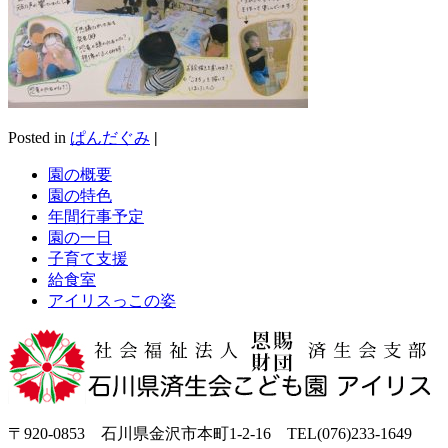
Posted in
ぱんだぐみ
|
園の概要
園の特色
年間行事予定
園の一日
子育て支援
給食室
アイリスっこの姿
〒920-0853 石川県金沢市本町1-2-16 TEL(076)233-1649