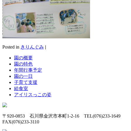
Posted in
きりんぐみ
|
園の概要
園の特色
年間行事予定
園の一日
子育て支援
給食室
アイリスっこの姿
〒920-0853 石川県金沢市本町1-2-16 TEL(076)233-1649
FAX(076)233-3110