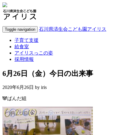
石川県済生会こども園アイリス
Toggle navigation
子育て支援
給食室
アイリスっこの姿
採用情報
6月26日（金）今日の出来事
2020年6月26日 by
iris
🐼ぱんだ組