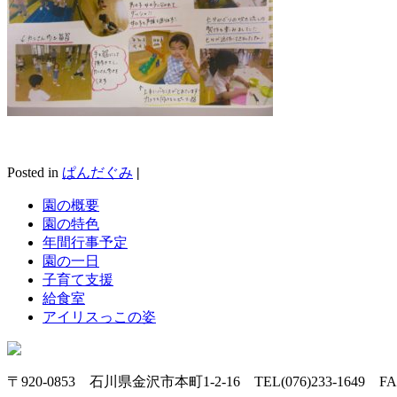
Posted in
ぱんだぐみ
|
園の概要
園の特色
年間行事予定
園の一日
子育て支援
給食室
アイリスっこの姿
〒920-0853 石川県金沢市本町1-2-16 TEL(076)233-1649 FAX(