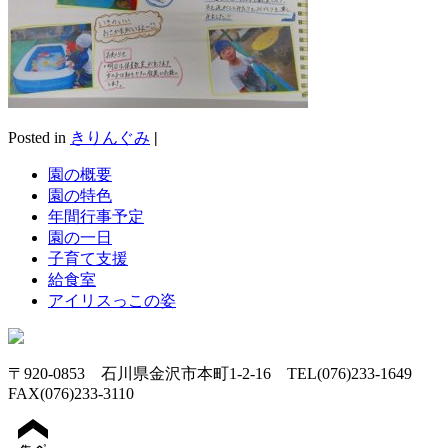
Posted in
きりんぐみ
|
園の概要
園の特色
年間行事予定
園の一日
子育て支援
給食室
アイリスっこの姿
〒920-0853 石川県金沢市本町1-2-16 TEL(076)233-1649
FAX(076)233-3110