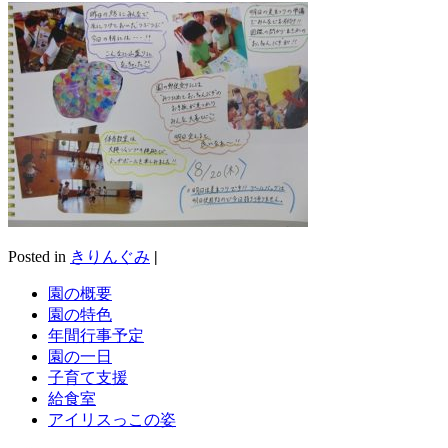
Posted in
きりんぐみ
|
園の概要
園の特色
年間行事予定
園の一日
子育て支援
給食室
アイリスっこの姿