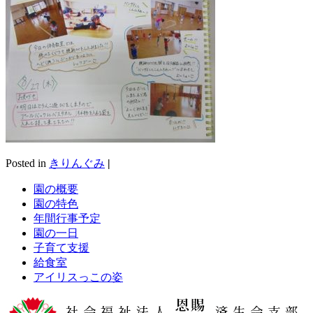
Posted in
きりんぐみ
|
園の概要
園の特色
年間行事予定
園の一日
子育て支援
給食室
アイリスっこの姿