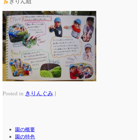
きりん組
|
Posted in
きりんぐみ
園の概要
園の特色