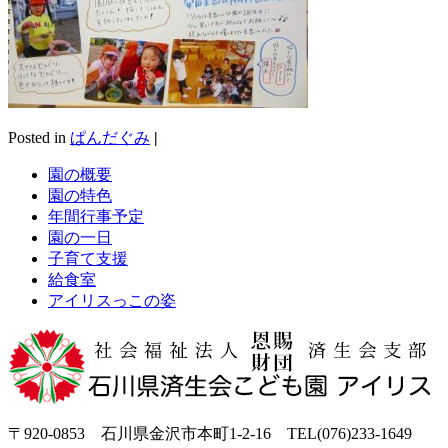
Posted in
ぱんだぐみ
|
園の概要
園の特色
年間行事予定
園の一日
子育て支援
給食室
アイリスっこの姿
〒920-0853 石川県金沢市本町1-2-16 TEL(076)233-1649