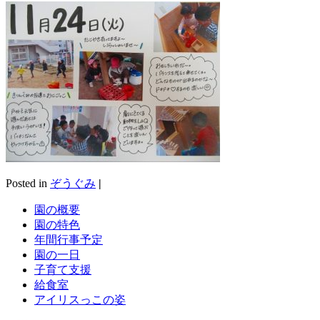
Posted in
ぞうぐみ
|
園の概要
園の特色
年間行事予定
園の一日
子育て支援
給食室
アイリスっこの姿