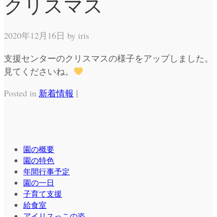
クリスマス
2020年12月16日 by
iris
支援センターのクリスマスの様子をアップしました。
見てくださいね。
|
Posted in
新着情報
園の概要
園の特色
年間行事予定
園の一日
子育て支援
給食室
アイリスっこの姿