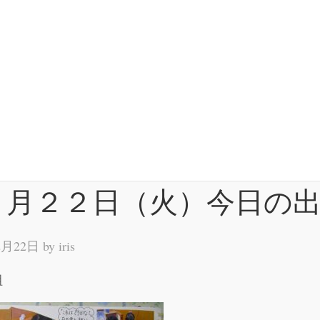
２月２２日（火）今日の
2月22日 by
iris
組