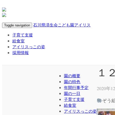
石川県済生会こども園アイリス
Toggle navigation
子育て支援
給食室
アイリスっこの姿
採用情報
１
園の概要
園の特色
年間行事予定
2020年1
園の一日
子育て支援
ぞう
給食室
アイリスっこの姿