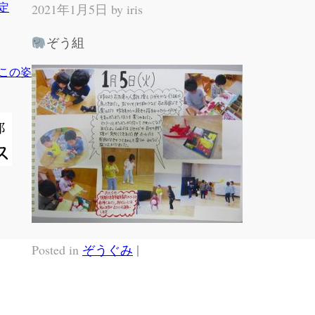
定
2021年1月5日 by
iris
ぞう組
この姿
49
|
Posted in
ぞうぐみ