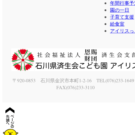
年間行事予
園の一日
子育て支援
給食室
アイリスっ
〒920-0853 石川県金沢市本町1-2-16 TEL(076)233-16
FAX(076)233-3110