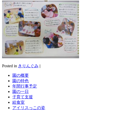
Posted in
きりんぐみ
|
園の概要
園の特色
年間行事予定
園の一日
子育て支援
給食室
アイリスっこの姿