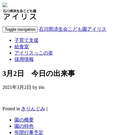
石川県済生会こども園アイリス
Toggle navigation
子育て支援
給食室
アイリスっこの姿
採用情報
3月2日 今日の出来事
2021年3月2日 by
iris
Posted in
きりんぐみ
|
園の概要
園の特色
年間行事予定