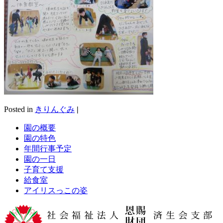
Posted in
きりんぐみ
|
園の概要
園の特色
年間行事予定
園の一日
子育て支援
給食室
アイリスっこの姿