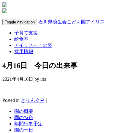
石川県済生会こども園アイリス
Toggle navigation
子育て支援
給食室
アイリスっこの姿
採用情報
4月16日 今日の出来事
2021年4月16日 by
iris
Posted in
きりんぐみ
|
園の概要
園の特色
年間行事予定
園の一日