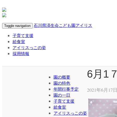
石川県済生会こども園アイリス
Toggle navigation
子育て支援
給食室
アイリスっこの姿
採用情報
6月1
園の概要
園の特色
年間行事予定
2021年6月17日
園の一日
子育て支援
給食室
アイリスっこの姿