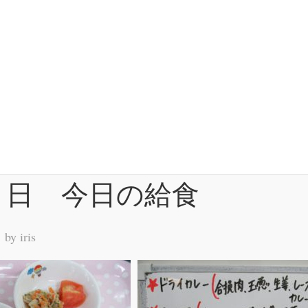
７日 今日の給食
 by
iris