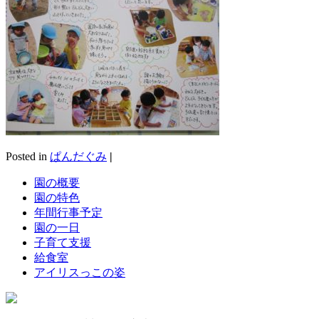
Posted in
ぱんだぐみ
|
園の概要
園の特色
年間行事予定
園の一日
子育て支援
給食室
アイリスっこの姿