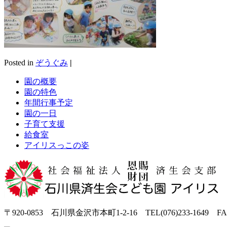
Posted in
ぞうぐみ
|
園の概要
園の特色
年間行事予定
園の一日
子育て支援
給食室
アイリスっこの姿
〒920-0853 石川県金沢市本町1-2-16 TEL(076)233-1649 FAX(