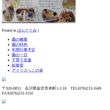
Posted in
ぱんだぐみ
|
園の概要
園の特色
年間行事予定
園の一日
子育て支援
給食室
アイリスっこの姿
〒920-0853 石川県金沢市本町1-2-16 TEL(076)233-1649
FAX(076)233-3110