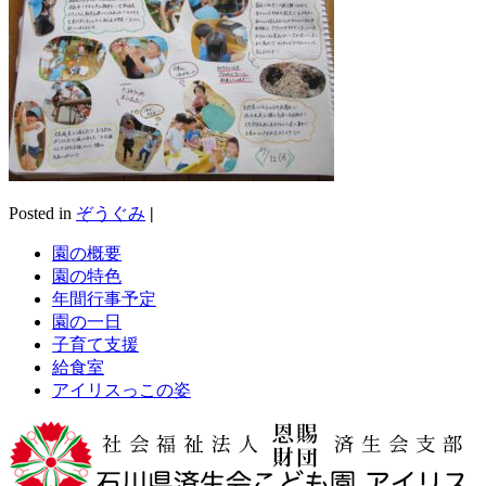
Posted in
ぞうぐみ
|
園の概要
園の特色
年間行事予定
園の一日
子育て支援
給食室
アイリスっこの姿