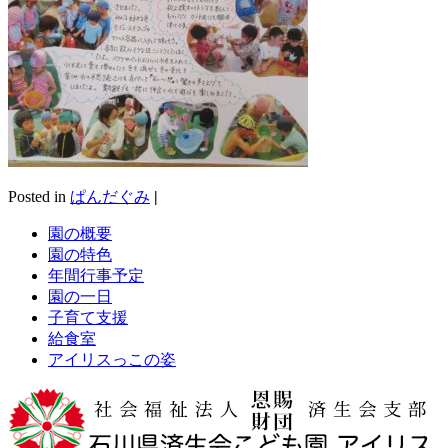
Posted in
ぱんだぐみ
|
園の概要
園の特色
年間行事予定
園の一日
子育て支援
給食室
アイリスっこの姿