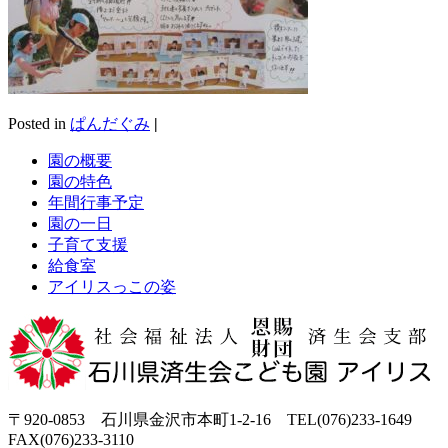
Posted in
ぱんだぐみ
|
園の概要
園の特色
年間行事予定
園の一日
子育て支援
給食室
アイリスっこの姿
〒920-0853 石川県金沢市本町1-2-16 TEL(076)233-1649
FAX(076)233-3110