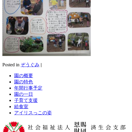
Posted in
ぞうぐみ
|
園の概要
園の特色
年間行事予定
園の一日
子育て支援
給食室
アイリスっこの姿