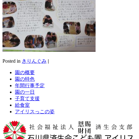
Posted in
きりんぐみ
|
園の概要
園の特色
年間行事予定
園の一日
子育て支援
給食室
アイリスっこの姿