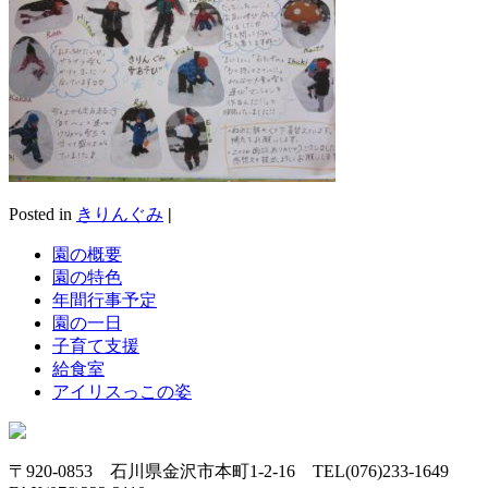
Posted in
きりんぐみ
|
園の概要
園の特色
年間行事予定
園の一日
子育て支援
給食室
アイリスっこの姿
〒920-0853 石川県金沢市本町1-2-16 TEL(076)233-1649