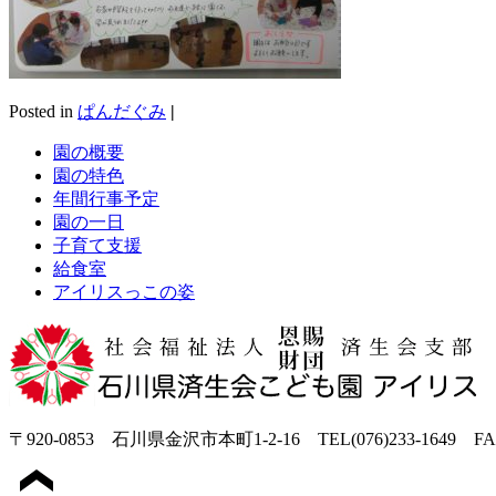
Posted in
ぱんだぐみ
|
園の概要
園の特色
年間行事予定
園の一日
子育て支援
給食室
アイリスっこの姿
〒920-0853 石川県金沢市本町1-2-16 TEL(076)233-1649 FAX(