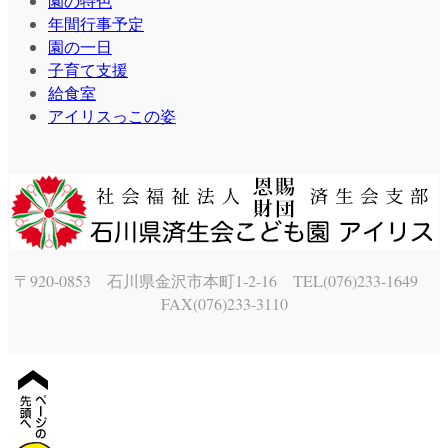
園の特色
年間行事予定
園の一日
子育て支援
給食室
アイリスっこの姿
〒920-0853 石川県金沢市本町1-2-16 TEL(076)233-1649
FAX(076)233-3110