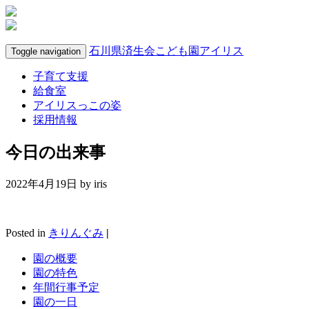
石川県済生会こども園アイリス
Toggle navigation
子育て支援
給食室
アイリスっこの姿
採用情報
今日の出来事
2022年4月19日 by
iris
Posted in
きりんぐみ
|
園の概要
園の特色
年間行事予定
園の一日