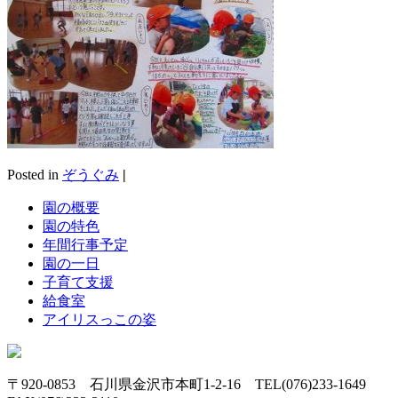
Posted in
ぞうぐみ
|
園の概要
園の特色
年間行事予定
園の一日
子育て支援
給食室
アイリスっこの姿
〒920-0853 石川県金沢市本町1-2-16 TEL(076)233-1649