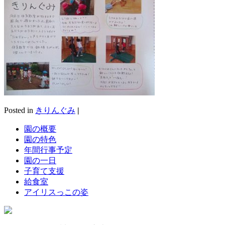
Posted in
きりんぐみ
|
園の概要
園の特色
年間行事予定
園の一日
子育て支援
給食室
アイリスっこの姿