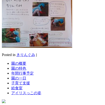
Posted in
きりんぐみ
|
園の概要
園の特色
年間行事予定
園の一日
子育て支援
給食室
アイリスっこの姿