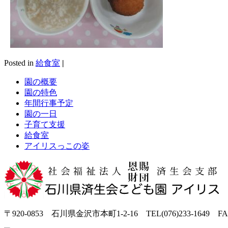
Posted in
給食室
|
園の概要
園の特色
年間行事予定
園の一日
子育て支援
給食室
アイリスっこの姿
〒920-0853 石川県金沢市本町1-2-16 TEL(076)233-1649 FAX(