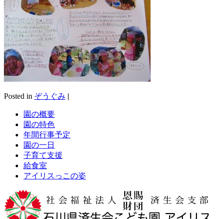
Posted in
ぞうぐみ
|
園の概要
園の特色
年間行事予定
園の一日
子育て支援
給食室
アイリスっこの姿