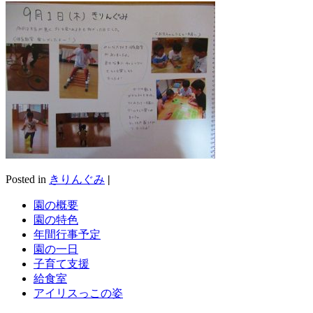
Posted in
きりんぐみ
|
園の概要
園の特色
年間行事予定
園の一日
子育て支援
給食室
アイリスっこの姿