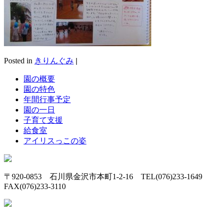
Posted in
きりんぐみ
|
園の概要
園の特色
年間行事予定
園の一日
子育て支援
給食室
アイリスっこの姿
〒920-0853 石川県金沢市本町1-2-16 TEL(076)233-1649
FAX(076)233-3110