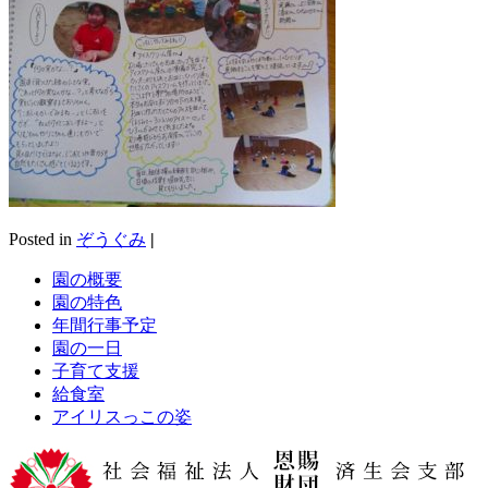
Posted in
ぞうぐみ
|
園の概要
園の特色
年間行事予定
園の一日
子育て支援
給食室
アイリスっこの姿