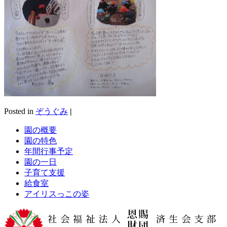
Posted in
ぞうぐみ
|
園の概要
園の特色
年間行事予定
園の一日
子育て支援
給食室
アイリスっこの姿