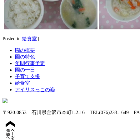
Posted in
給食室
|
園の概要
園の特色
年間行事予定
園の一日
子育て支援
給食室
アイリスっこの姿
〒920-0853 石川県金沢市本町1-2-16 TEL(076)233-1649 FAX(