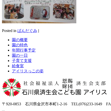
Posted in
ぱんだぐみ
|
園の概要
園の特色
年間行事予定
園の一日
子育て支援
給食室
アイリスっこの姿
〒920-0853 石川県金沢市本町1-2-16 TEL(076)233-1649 FAX(