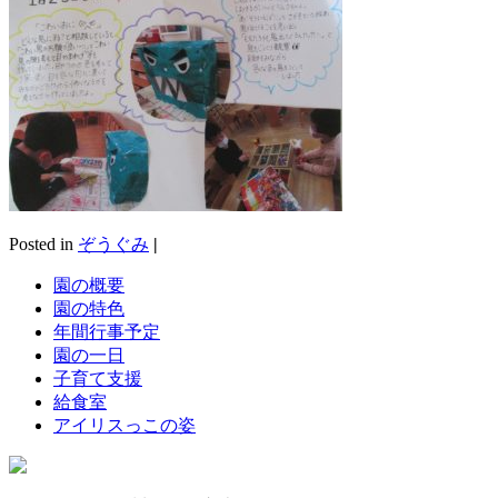
Posted in
ぞうぐみ
|
園の概要
園の特色
年間行事予定
園の一日
子育て支援
給食室
アイリスっこの姿